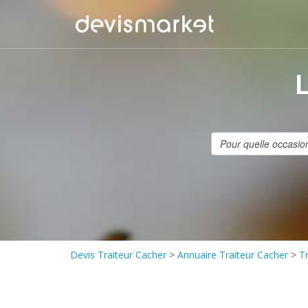
Devis Traiteur Cacher
>
Annuaire Traiteur Cacher
>
T