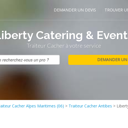
DEMANDER UN DEVIS
TROUVER U
Liberty Catering & Event
Traiteur Cacher à votre service
raiteur Cacher Alpes Maritimes (06)
>
Traiteur Cacher Antibes
>
Libert